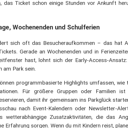
in, das Ticket schon einige Stunden vor Ankunft her
tage, Wochenenden und Schulferien
ändert sich oft das Besucheraufkommen – das hat 
ickets. Gerade an Wochenenden und in Ferienzeiten
tfenster hast, lohnt sich der Early-Access-Ansatz:
h am Park sein.
önnen programmbasierte Highlights umfassen, wie
ationen. Für größere Gruppen oder Familien ist 
eservieren, damit ihr gemeinsam ins Parkglück starte
sschau nach Event-Kalendern oder Newsletter-Aler
 wetterabhängige Zusatzaktivitäten, die das An
he Erfahrung sorgen. Wenn du mit Kindern reist, plan