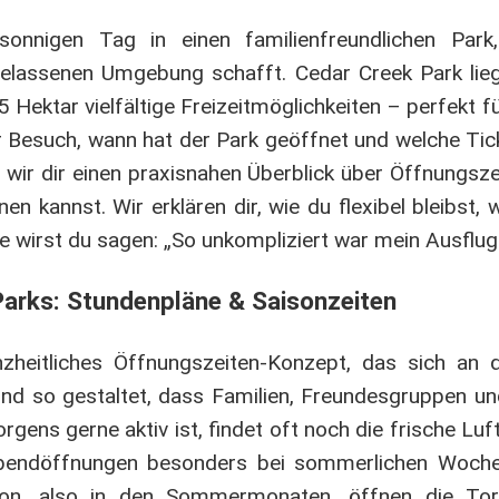
onnigen Tag in einen familienfreundlichen Park
elassenen Umgebung schafft. Cedar Creek Park liegt
Hektar vielfältige Freizeitmöglichkeiten – perfekt fü
er Besuch, wann hat der Park geöffnet und welche Tic
wir dir einen praxisnahen Überblick über Öffnungsze
n kannst. Wir erklären dir, wie du flexibel bleibst,
 wirst du sagen: „So unkompliziert war mein Ausflug 
arks: Stundenpläne & Saisonzeiten
zheitliches Öffnungszeiten-Konzept, das sich an 
sind so gestaltet, dass Familien, Freundesgruppen u
rgens gerne aktiv ist, findet oft noch die frische Lu
bendöffnungen besonders bei sommerlichen Wochen
aison, also in den Sommermonaten, öffnen die Tor