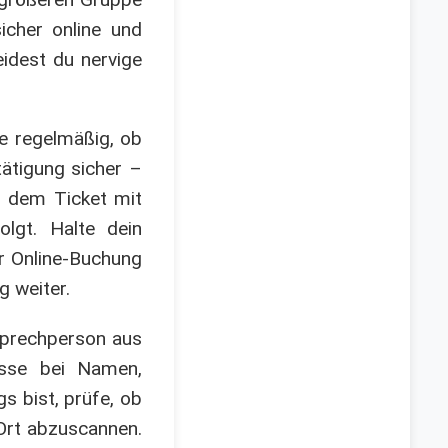
icher online und
idest du nervige
e regelmäßig, ob
tätigung sicher –
f dem Ticket mit
olgt. Halte dein
r Online-Buchung
g weiter.
sprechperson aus
nisse bei Namen,
s bist, prüfe, ob
Ort abzuscannen.