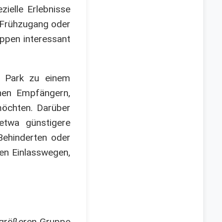
zielle Erlebnisse
h Frühzugang oder
uppen interessant
k Park zu einem
chen Empfängern,
möchten. Darüber
etwa günstigere
Behinderten oder
ten Einlasswegen,
r größeren Gruppe