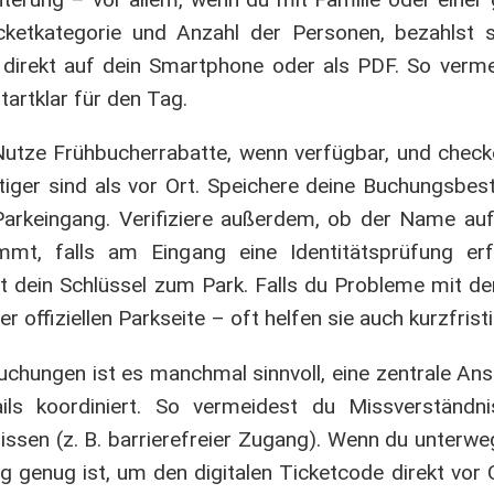
ketkategorie und Anzahl der Personen, bezahlst s
 direkt auf dein Smartphone oder als PDF. So verme
tartklar für den Tag.
Nutze Frühbucherrabatte, wenn verfügbar, und check
iger sind als vor Ort. Speichere deine Buchungsbes
m Parkeingang. Verifiziere außerdem, ob der Name au
mt, falls am Eingang eine Identitätsprüfung erf
t dein Schlüssel zum Park. Falls du Probleme mit de
offiziellen Parkseite – oft helfen sie auch kurzfristi
uchungen ist es manchmal sinnvoll, eine zentrale An
ails koordiniert. So vermeidest du Missverständ
issen (z. B. barrierefreier Zugang). Wenn du unterweg
 genug ist, um den digitalen Ticketcode direkt vor 