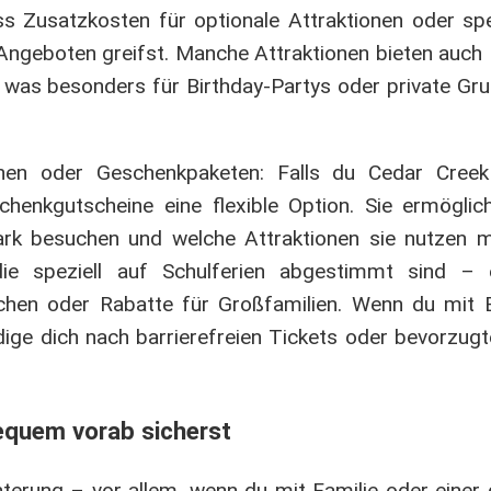
s Zusatzkosten für optionale Attraktionen oder spe
n Angeboten greifst. Manche Attraktionen bieten auc
, was besonders für Birthday-Partys oder private Gr
inen oder Geschenkpaketen: Falls du Cedar Cree
henkgutscheine eine flexible Option. Sie ermögli
ark besuchen und welche Attraktionen sie nutzen 
die speziell auf Schulferien abgestimmt sind – 
chen oder Rabatte für Großfamilien. Wenn du mit 
dige dich nach barrierefreien Tickets oder bevorzug
equem vorab sicherst
chterung – vor allem, wenn du mit Familie oder eine