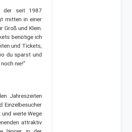
, der seit 1987
 mitten in einer
r Groß und Klein.
kets benötige ich
iten und Tickets,
 wo du sparst und
noch nie!“
den Jahreszeiten
nd Einzelbesucher
ft und weite Wege
enden attraktiv
e länger, in der