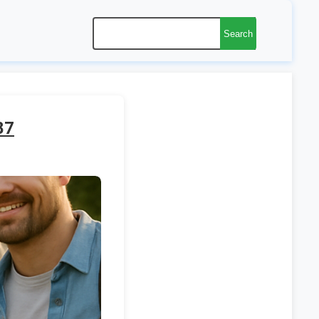
Search
87