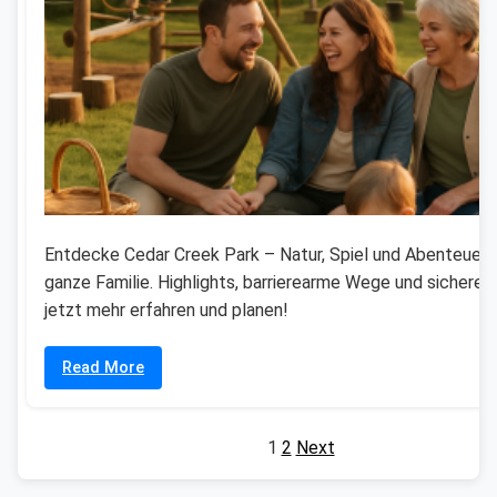
Entdecke Cedar Creek Park – Natur, Spiel und Abenteuer f
ganze Familie. Highlights, barrierearme Wege und sichere 
jetzt mehr erfahren und planen!
Read More
1
2
Next
Posts
pagination