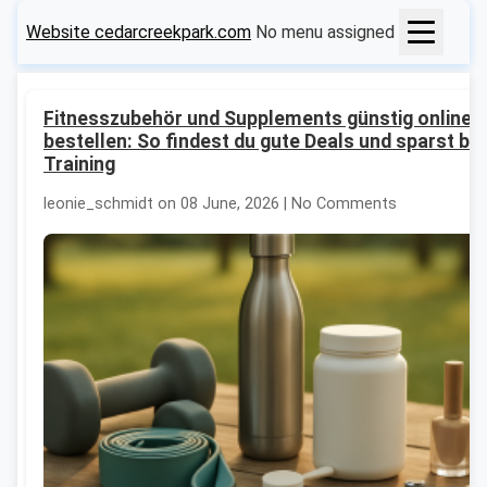
Website cedarcreekpark.com
No menu assigned
Fitnesszubehör und Supplements günstig online
bestellen: So findest du gute Deals und sparst be
Training
leonie_schmidt on 08 June, 2026 | No Comments