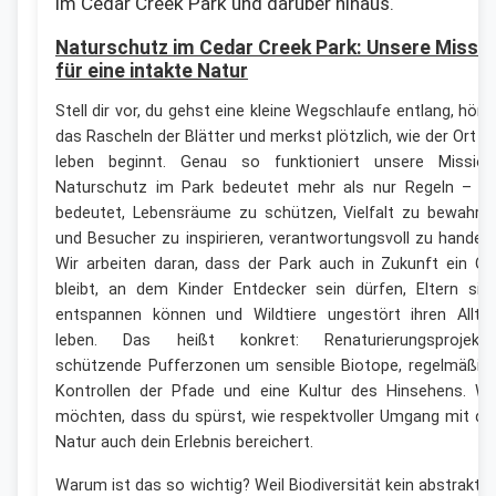
im Cedar Creek Park und darüber hinaus.
Naturschutz im Cedar Creek Park: Unsere Missi
für eine intakte Natur
Stell dir vor, du gehst eine kleine Wegschlaufe entlang, hörs
das Rascheln der Blätter und merkst plötzlich, wie der Ort z
leben beginnt. Genau so funktioniert unsere Mission
Naturschutz im Park bedeutet mehr als nur Regeln – e
bedeutet, Lebensräume zu schützen, Vielfalt zu bewahre
und Besucher zu inspirieren, verantwortungsvoll zu handeln
Wir arbeiten daran, dass der Park auch in Zukunft ein Or
bleibt, an dem Kinder Entdecker sein dürfen, Eltern sic
entspannen können und Wildtiere ungestört ihren Allta
leben. Das heißt konkret: Renaturierungsprojekte
schützende Pufferzonen um sensible Biotope, regelmäßig
Kontrollen der Pfade und eine Kultur des Hinsehens. Wi
möchten, dass du spürst, wie respektvoller Umgang mit de
Natur auch dein Erlebnis bereichert.
Warum ist das so wichtig? Weil Biodiversität kein abstrakte