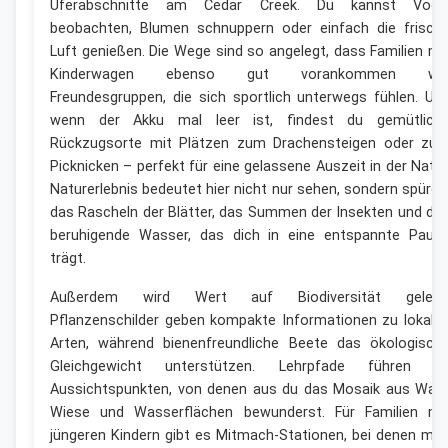
Uferabschnitte am Cedar Creek. Du kannst Vöge
beobachten, Blumen schnuppern oder einfach die frisch
Luft genießen. Die Wege sind so angelegt, dass Familien mi
Kinderwagen ebenso gut vorankommen wi
Freundesgruppen, die sich sportlich unterwegs fühlen. Un
wenn der Akku mal leer ist, findest du gemütlich
Rückzugsorte mit Plätzen zum Drachensteigen oder zu
Picknicken – perfekt für eine gelassene Auszeit in der Natur
Naturerlebnis bedeutet hier nicht nur sehen, sondern spüren
das Rascheln der Blätter, das Summen der Insekten und da
beruhigende Wasser, das dich in eine entspannte Paus
trägt.
Außerdem wird Wert auf Biodiversität gelegt
Pflanzenschilder geben kompakte Informationen zu lokale
Arten, während bienenfreundliche Beete das ökologisch
Gleichgewicht unterstützen. Lehrpfade führen z
Aussichtspunkten, von denen aus du das Mosaik aus Wald
Wiese und Wasserflächen bewunderst. Für Familien mi
jüngeren Kindern gibt es Mitmach-Stationen, bei denen ma