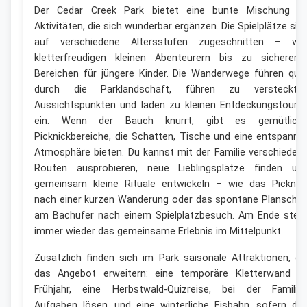
Der Cedar Creek Park bietet eine bunte Mischung a
Aktivitäten, die sich wunderbar ergänzen. Die Spielplätze sin
auf verschiedene Altersstufen zugeschnitten – vo
kletterfreudigen kleinen Abenteurern bis zu sicherere
Bereichen für jüngere Kinder. Die Wanderwege führen que
durch die Parklandschaft, führen zu versteckte
Aussichtspunkten und laden zu kleinen Entdeckungstoure
ein. Wenn der Bauch knurrt, gibt es gemütlich
Picknickbereiche, die Schatten, Tische und eine entspannt
Atmosphäre bieten. Du kannst mit der Familie verschieden
Routen ausprobieren, neue Lieblingsplätze finden un
gemeinsam kleine Rituale entwickeln – wie das Picknic
nach einer kurzen Wanderung oder das spontane Plansche
am Bachufer nach einem Spielplatzbesuch. Am Ende steh
immer wieder das gemeinsame Erlebnis im Mittelpunkt.
Zusätzlich finden sich im Park saisonale Attraktionen, di
das Angebot erweitern: eine temporäre Kletterwand i
Frühjahr, eine Herbstwald-Quizreise, bei der Familie
Aufgaben lösen, und eine winterliche Eisbahn, sofern da