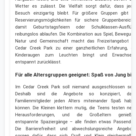
Wetter es zulässt. Die Vielfalt sorgt dafür, dass jede
Besuch einzigartig bleibt. Für größere Gruppen gibt e
Reservierungsmöglichkeiten für sichere Gruppenbereiche
damit Geburtstagsfeiern oder Schulklassen-Ausflüg
reibungslos ablaufen. Die Kombination aus Spiel, Bewegung
Natur und Gemeinschaft macht das Freizeitangebot i
Cedar Creek Park zu einer ganzheitlichen Erfahrung, di
Kinderaugen zum Leuchten bringt und Erwachsen
entspannt zurücklässt.
Für alle Altersgruppen geeignet: Spaß von Jung bis 
Im Cedar Creek Park soll niemand ausgeschlossen sein
Deshalb sind die Angebote so konzipiert, das
Familienmitglieder jeden Alters miteinander Spaß habe
können. Die Kleinen klettern mutig, die Teens testen neu
Herausforderungen, und die Großeltern genieße
entspannte Spaziergänge – alle finden etwas Passendes
Die Barrierefreiheit und abwechslungsreiche Angebot
sorgen dafür, dass sich Groß und Klein gleichermaße