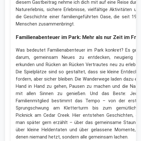
diesem Gastbeitrag nehme ich dich mit auf eine Reise durc
Naturerlebnis, sichere Erlebnisse, vielfältige Aktivitäten un
die Geschichte einer familiengeführten Oase, die seit 198
Menschen zusammenbringt.
Familienabenteuer im Park: Mehr als nur Zeit im Fre
Was bedeutet Familienabenteuer im Park konkret? Es geh
darum, gemeinsam Neues zu entdecken, neugierig z
erkunden und Rücken an Rücken Vertrautes neu zu erleben
Die Spielplätze sind so gestaltet, dass sie kleine Entdecke
fordern, aber sicher bleiben. Die Wanderwege laden dazu ein
Hand in Hand zu gehen, Pausen zu machen und die Natu
mit allen Sinnen zu genießen. Und das Beste: Jede
Familienmitglied bestimmt das Tempo – von der erste
Sprungschwung am Kletterturm bis zum gemütliche
Picknick am Cedar Creek. Hier entstehen Geschichten, di
man später gern erzählt – über das gemeinsame Staunen
über kleine Heldentaten und über gelassene Momente, i
denen niemand hetzt, sondern alle gemeinsam lachen.