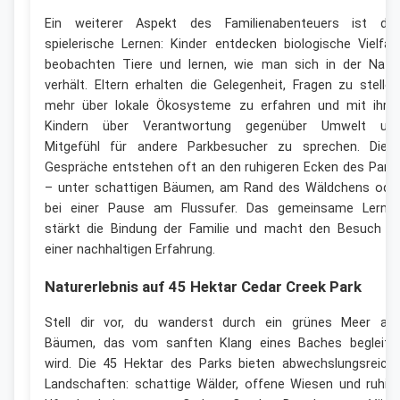
Ein weiterer Aspekt des Familienabenteuers ist da
spielerische Lernen: Kinder entdecken biologische Vielfalt
beobachten Tiere und lernen, wie man sich in der Natu
verhält. Eltern erhalten die Gelegenheit, Fragen zu stellen
mehr über lokale Ökosysteme zu erfahren und mit ihre
Kindern über Verantwortung gegenüber Umwelt un
Mitgefühl für andere Parkbesucher zu sprechen. Dies
Gespräche entstehen oft an den ruhigeren Ecken des Park
– unter schattigen Bäumen, am Rand des Wäldchens ode
bei einer Pause am Flussufer. Das gemeinsame Lerne
stärkt die Bindung der Familie und macht den Besuch z
einer nachhaltigen Erfahrung.
Naturerlebnis auf 45 Hektar Cedar Creek Park
Stell dir vor, du wanderst durch ein grünes Meer au
Bäumen, das vom sanften Klang eines Baches begleite
wird. Die 45 Hektar des Parks bieten abwechslungsreich
Landschaften: schattige Wälder, offene Wiesen und ruhig