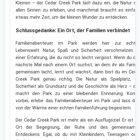
Kleinen – der Cedar Creek Park lädt dazu ein, die Natur mi
allen Sinnen zu erleben, und manchmal braucht es einfac
etwas mehr Zeit, um die kleinen Wunder zu entdecken.
Schlussgedanke: Ein Ort, der Familien verbindet
Familienabenteuer im Park werden hier zur echte
Lebenswelt. Natur, Spaß und Sicherheit verschmelzen z
einer Erfahrung, die du nicht so leicht vergisst. Wenn du da
nächste Mal nach einem Ort suchst, an dem ihr als Famili
gemeinsam lacht, lernt und wächst, dann bist du im Ceda
Creek Park genau richtig. Die Natur als Spielplatz, di
Sicherheit als Grundsatz und die Geschichte als Herz – da
macht den Park zu einer bleibenden Erinnerung. Kom
vorbei, erlebe das Familienabenteuer im Park und lass dic
von der Wärme einer echten Familienführung begeistern.
Der Cedar Creek Park ist mehr als ein Ausflugsziel. Er ist ei
Ort der Begegnung, der Ruhe und des gemeinsame
Entdeckens. Egal, ob du mit Kleinkindern, Teenagern ode