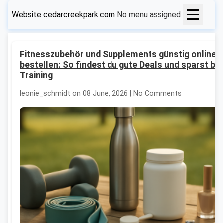
Website cedarcreekpark.com
No menu assigned
Fitnesszubehör und Supplements günstig online
bestellen: So findest du gute Deals und sparst be
Training
leonie_schmidt on 08 June, 2026 | No Comments